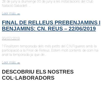
28 de juny a diumenge 30 de juny a les instal.lacions del Club
Natació Sabadell. …
Leer más →
FINAL DE RELLEUS PREBENJAMINS I
BENJAMINS: CN. REUS – 22/06/2019
30/07/2019
? Finalitzem temporada dels més petits del C.N.Figueres amb la
participació a la Final de Relleus. Estem molt contents de com ha
anat la temporada ja que de…
Leer más →
DESCOBRIU ELS NOSTRES
COL·LABORADORS