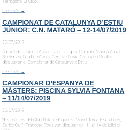
Tarragona. El Club…
Leer más →
CAMPIONAT DE CATALUNYA D’ESTIU
JÚNIOR: C.N. MATARÓ – 12-14/07/2019
30/07/2019
A nivell de Júniors i Absoluts: Lara López Romero, Marina Ansón
Barrientos, Pau Fernández Gómez i David Granados Doblas
disputaran el Campionat de Catalunya d’Estiu…
Leer más →
CAMPIONAR D’ESPANYA DE
MÀSTERS: PISCINA SYLVIA FONTANA
– 11/14/07/2019
30/07/2019
?Els màsters del Club Natació Figueres: Manel Toro, Josep Poch,
Carles Cufí i Francesc Pérez van disputar de l’11 al 14 de juliol el