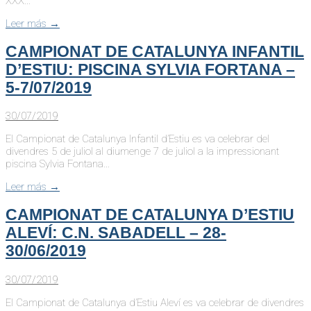
XXX…
Leer más →
CAMPIONAT DE CATALUNYA INFANTIL
D’ESTIU: PISCINA SYLVIA FORTANA –
5-7/07/2019
30/07/2019
El Campionat de Catalunya Infantil d’Estiu es va celebrar del
divendres 5 de juliol al diumenge 7 de juliol a la impressionant
piscina Sylvia Fontana…
Leer más →
CAMPIONAT DE CATALUNYA D’ESTIU
ALEVÍ: C.N. SABADELL – 28-
30/06/2019
30/07/2019
El Campionat de Catalunya d’Estiu Aleví es va celebrar de divendres