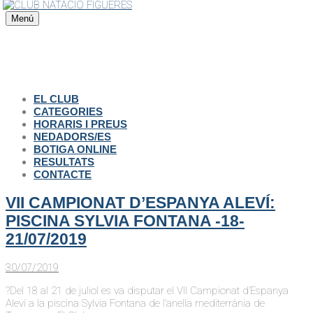
Menú
EL CLUB
CATEGORIES
HORARIS I PREUS
NEDADORS/ES
BOTIGA ONLINE
RESULTATS
CONTACTE
VII CAMPIONAT D’ESPANYA ALEVÍ:
PISCINA SYLVIA FONTANA -18-
21/07/2019
30/07/2019
?Del 18 al 21 de juliol es va disputar el VII Campionat d’Espanya
Aleví a la piscina Sylvia Fontana de l’anella mediterrània de